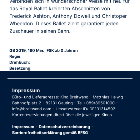
verbinden sich in wunderschöner Weise mit neu für
das Royal Ballet kreierten Abschnitten von
Frederick Ashton, Anthony Dowell und Christoper
Wheeldon. Dieses Ballet zieht garantiert jeden
Zuschauer in seinen Bann.
GB 2019, 180 Min., FSK ab 0 Jahren
Regie:
Drehbuch:
Besetzung:
Impressum
Büro- und Lieferadresse: Kino Breitwand - Matthias Helwig -
Bahnhofplatz 2 - 82131 Gauting - Tel.: 089/89501000 -
info@breitwand.com - Umsatzsteuer ID: DE131314592
Kartenreservierungen direkt über die jeweiligen Kinos
Impressum
-
Datenschutzvereinbarung
-
Barrierefreiheitserklärung gemäß BFSG