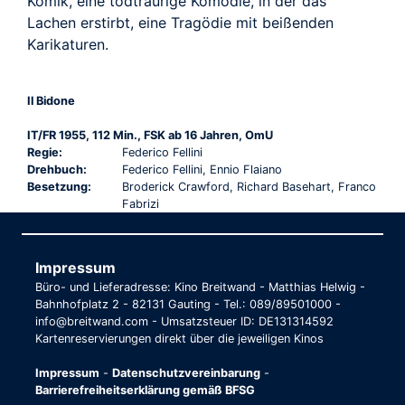
Komik, eine todtraurige Komödie, in der das
Lachen erstirbt, eine Tragödie mit beißenden
Karikaturen.
Il Bidone
IT/FR 1955, 112 Min., FSK ab 16 Jahren, OmU
Regie:
Federico Fellini
Drehbuch:
Federico Fellini, Ennio Flaiano
Besetzung:
Broderick Crawford, Richard Basehart, Franco
Fabrizi
Impressum
Büro- und Lieferadresse: Kino Breitwand - Matthias Helwig -
Bahnhofplatz 2 - 82131 Gauting - Tel.: 089/89501000 -
info@breitwand.com - Umsatzsteuer ID: DE131314592
Kartenreservierungen direkt über die jeweiligen Kinos
Impressum
-
Datenschutzvereinbarung
-
Barrierefreiheitserklärung gemäß BFSG