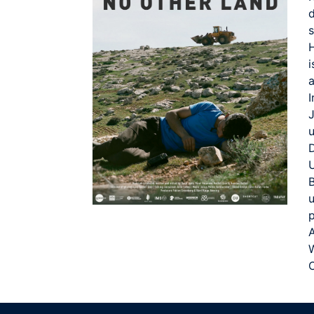
u
U
B
p
A