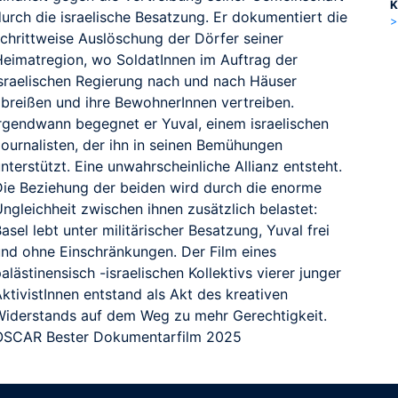
K
durch die israelische Besatzung. Er dokumentiert die
>
schrittweise Auslöschung der Dörfer seiner
Heimatregion, wo SoldatInnen im Auftrag der
israelischen Regierung nach und nach Häuser
abreißen und ihre BewohnerInnen vertreiben.
Irgendwann begegnet er Yuval, einem israelischen
Journalisten, der ihn in seinen Bemühungen
nterstützt. Eine unwahrscheinliche Allianz entsteht.
Die Beziehung der beiden wird durch die enorme
ngleichheit zwischen ihnen zusätzlich belastet:
asel lebt unter militärischer Besatzung, Yuval frei
und ohne Einschränkungen. Der Film eines
alästinensisch -israelischen Kollektivs vierer junger
ktivistInnen entstand als Akt des kreativen
Widerstands auf dem Weg zu mehr Gerechtigkeit.
OSCAR Bester Dokumentarfilm 2025