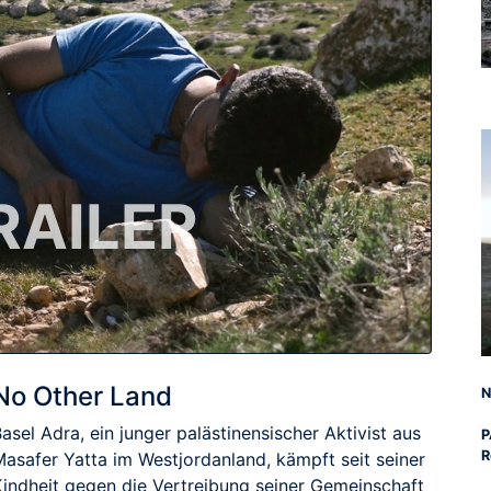
RAILER
No Other Land
N
asel Adra, ein junger palästinensischer Aktivist aus
P
R
Masafer Yatta im Westjordanland, kämpft seit seiner
Kindheit gegen die Vertreibung seiner Gemeinschaft