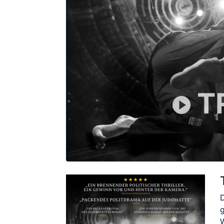
T
D
W