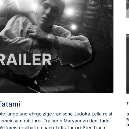
RAILER
Tatami
T
ie junge und ehrgeizige iranische Judoka Leila reist
G
R
gemeinsam mit ihrer Trainerin Maryam zu den Judo-
D
eltmeisterschaften nach Tiflis. Ihr größter Traum: