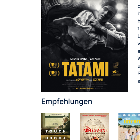
h
v
S
Empfehlungen