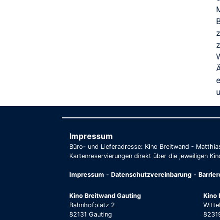
Impressum
Büro- und Lieferadresse: Kino Breitwand - Matthi
Kartenreservierungen direkt über die jeweiligen Kin
Impressum
-
Datenschutzvereinbarung
-
Barrie
Kino Breitwand Gauting
Kino 
Bahnhofplatz 2
Witte
82131 Gauting
82319