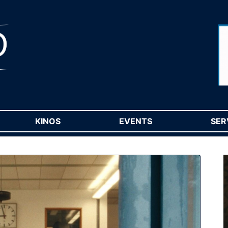
RENT)
KINOS
(CURRENT)
EVENTS
(CURRENT)
SER