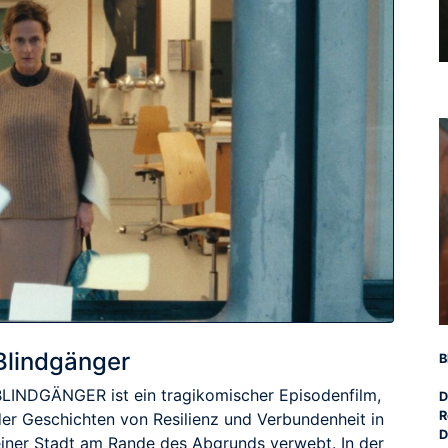
Blindgänger
B
BLINDGÄNGER ist ein tragikomischer Episodenfilm,
D
R
der Geschichten von Resilienz und Verbundenheit in
D
einer Stadt am Rande des Abgrunds verwebt. In der