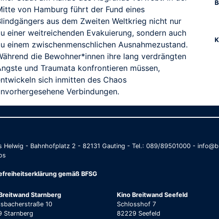
B
Mitte von Hamburg führt der Fund eines
Blindgängers aus dem Zweiten Weltkrieg nicht nur
zu einer weitreichenden Evakuierung, sondern auch
K
zu einem zwischenmenschlichen Ausnahmezustand.
Während die Bewohner*innen ihre lang verdrängten
Ängste und Traumata konfrontieren müssen,
entwickeln sich inmitten des Chaos
unvorhergesehene Verbindungen.
as Helwig - Bahnhofplatz 2 - 82131 Gauting - Tel.: 089/89501000 - info
os
refreiheitserklärung gemäß BFSG
Breitwand Starnberg
Kino Breitwand Seefeld
lsbacherstraße 10
Schlosshof 7
 Starnberg
82229 Seefeld