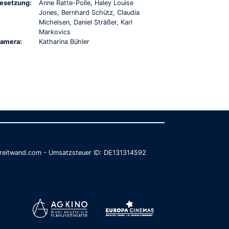
esetzung:
Anne Ratte-Polle, Haley Louise
Jones, Bernhard Schütz, Claudia
Michelsen, Daniel Sträßer, Karl
Markovics
amera:
Katharina Bühler
@breitwand.com - Umsatzsteuer ID: DE131314592