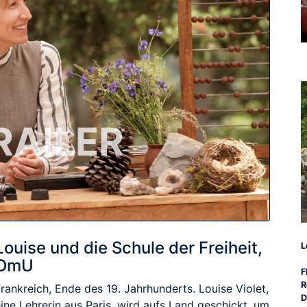
RAILER
Louise und die Schule der Freiheit,
L
OmU
F
R
rankreich, Ende des 19. Jahrhunderts. Louise Violet,
D
ine Lehrerin aus Paris, wird aufs Land geschickt, um