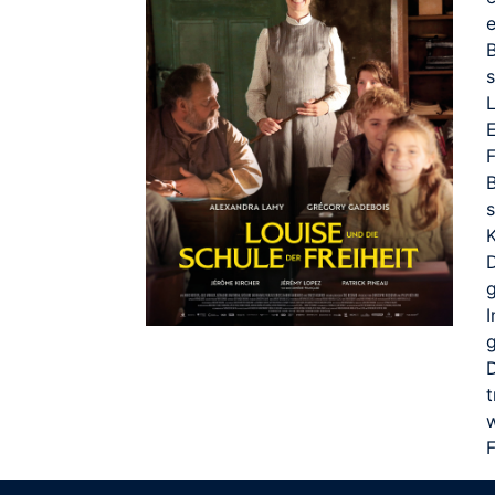
B
s
F
K
g
I
D
w
F