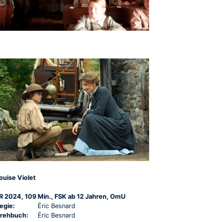
ouise Violet
R 2024, 109 Min., FSK ab 12 Jahren, OmU
egie:
Éric Besnard
rehbuch:
Éric Besnard