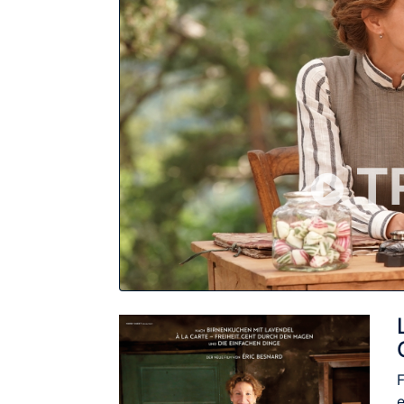
T
F
e