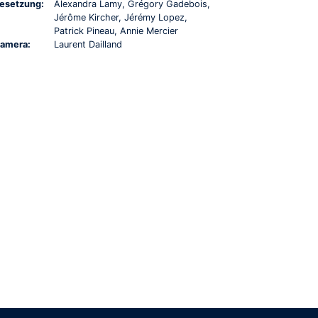
esetzung:
Alexandra Lamy, Grégory Gadebois,
Jérôme Kircher, Jérémy Lopez,
Patrick Pineau, Annie Mercier
amera:
Laurent Dailland