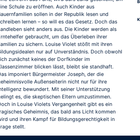
B
eine Schule zu eröffnen. Auch Kinder aus
auernfamilien sollen in der Republik lesen und
K
chreiben lernen – so will es das Gesetz. Doch das
Landleben sieht anders aus. Die Kinder werden als
Erntehelfer gebraucht, um das Überleben ihrer
amilien zu sichern. Louise Violet stößt mit ihren
Bildungsidealen nur auf Unverständnis. Doch obwohl
sich zunächst keines der Dorfkinder im
lassenzimmer blicken lässt, bleibt sie standhaft.
Das imponiert Bürgermeister Joseph, der die
eheimnisvolle Außenseiterin nicht nur für ihre
ntelligenz bewundert. Mit seiner Unterstützung
gelingt es, die skeptischen Eltern umzustimmen.
och in Louise Violets Vergangenheit gibt es ein
tragisches Geheimnis, das bald ans Licht kommen
ird und ihren Kampf für Bildungsgerechtigkeit in
rage stellt.