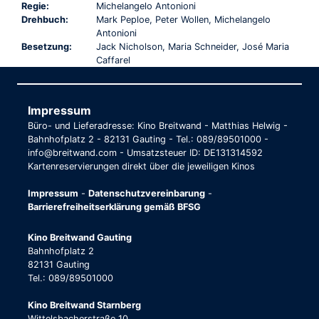
Regie:
Michelangelo Antonioni
Drehbuch:
Mark Peploe, Peter Wollen, Michelangelo
Antonioni
Besetzung:
Jack Nicholson, Maria Schneider, José Maria
Caffarel
Impressum
Büro- und Lieferadresse: Kino Breitwand - Matthias Helwig -
Bahnhofplatz 2 - 82131 Gauting - Tel.: 089/89501000 -
info@breitwand.com - Umsatzsteuer ID: DE131314592
Kartenreservierungen direkt über die jeweiligen Kinos
Impressum
-
Datenschutzvereinbarung
-
Barrierefreiheitserklärung gemäß BFSG
Kino Breitwand Gauting
Bahnhofplatz 2
82131 Gauting
Tel.: 089/89501000
Kino Breitwand Starnberg
Wittelsbacherstraße 10