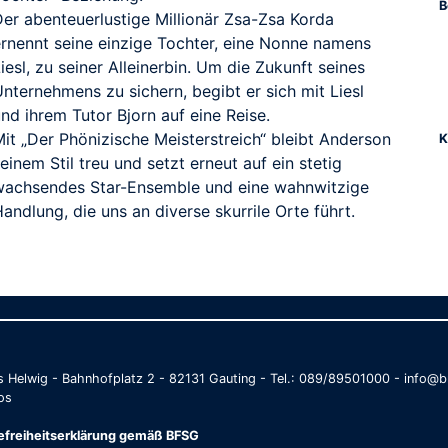
B
Der abenteuerlustige Millionär Zsa-Zsa Korda
ernennt seine einzige Tochter, eine Nonne namens
iesl, zu seiner Alleinerbin. Um die Zukunft seines
nternehmens zu sichern, begibt er sich mit Liesl
nd ihrem Tutor Bjorn auf eine Reise.
Mit „Der Phönizische Meisterstreich“ bleibt Anderson
K
einem Stil treu und setzt erneut auf ein stetig
wachsendes Star-Ensemble und eine wahnwitzige
andlung, die uns an diverse skurrile Orte führt.
as Helwig - Bahnhofplatz 2 - 82131 Gauting - Tel.: 089/89501000 - info
os
refreiheitserklärung gemäß BFSG