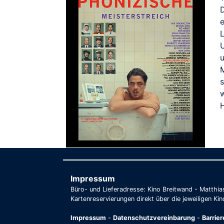
L
U
u
s
H
Impressum
Büro- und Lieferadresse: Kino Breitwand - Matthi
Kartenreservierungen direkt über die jeweiligen Kin
Impressum
-
Datenschutzvereinbarung
-
Barrie