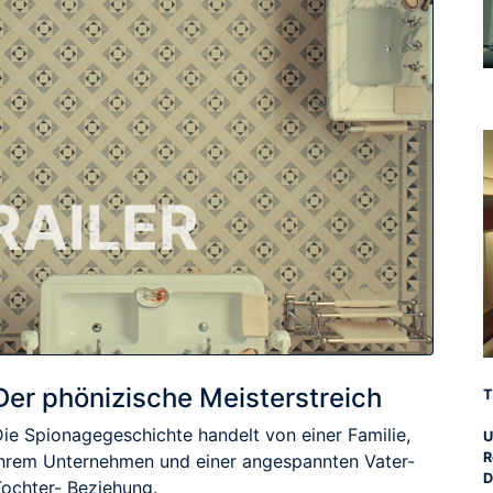
RAILER
Der phönizische Meisterstreich
T
Die Spionagegeschichte handelt von einer Familie,
U
R
ihrem Unternehmen und einer angespannten Vater-
D
Tochter- Beziehung.