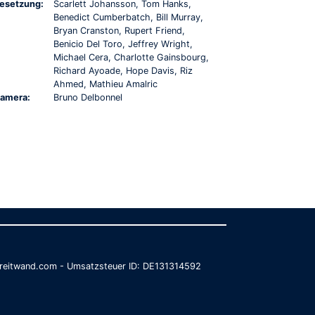
esetzung:
Scarlett Johansson, Tom Hanks,
Benedict Cumberbatch, Bill Murray,
Bryan Cranston, Rupert Friend,
Benicio Del Toro, Jeffrey Wright,
Michael Cera, Charlotte Gainsbourg,
Richard Ayoade, Hope Davis, Riz
Ahmed, Mathieu Amalric
amera:
Bruno Delbonnel
@breitwand.com - Umsatzsteuer ID: DE131314592