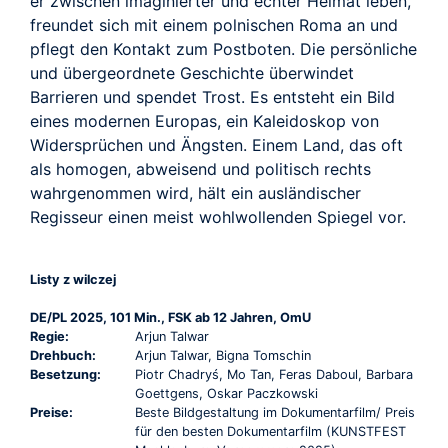
er zwischen imaginierter und echter Heimat leben,
freundet sich mit einem polnischen Roma an und
pflegt den Kontakt zum Postboten. Die persönliche
und übergeordnete Geschichte überwindet
Barrieren und spendet Trost. Es entsteht ein Bild
eines modernen Europas, ein Kaleidoskop von
Widersprüchen und Ängsten. Einem Land, das oft
als homogen, abweisend und politisch rechts
wahrgenommen wird, hält ein ausländischer
Regisseur einen meist wohlwollenden Spiegel vor.
Listy z wilczej
DE/PL 2025, 101 Min., FSK ab 12 Jahren, OmU
Regie:
Arjun Talwar
Drehbuch:
Arjun Talwar, Bigna Tomschin
Besetzung:
Piotr Chadryś, Mo Tan, Feras Daboul, Barbara
Goettgens, Oskar Paczkowski
Preise:
Beste Bildgestaltung im Dokumentarfilm/ Preis
für den besten Dokumentarfilm (KUNSTFEST