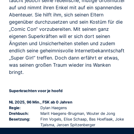
taucht jedoch seine rebellische, mutige Großmutter
auf und nimmt ihren Enkel mit auf ein spannendes
Abenteuer. Sie hilft ihm, sich seinen Eltern
gegenüber durchzusetzen und sein Kostüm für die
„Comic Con“ vorzubereiten. Mit seinen ganz
eigenen Superkräften will er sich dort seinen
Ängsten und Unsicherheiten stellen und zudem
endlich seine geheimnisvolle Internetbekanntschaft
„Super Girl“ treffen. Doch dann erfährt er etwas,
was seinen großen Traum wieder ins Wanken
bringt.
Superkrachten voor je hoofd
NL 2025, 96 Min., FSK ab 0 Jahren
Regie:
Dylan Haegens
Drehbuch:
Marit Haegens-Brugman, Wouter de Jong
Besetzung:
Finn Vogels, Elise Schaap, Bas Hoeflaak, Joke
Tjalsma, Jeroen Spitzenberger