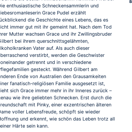
B
Die enthusiastische Schneckensammlerin und
Liebesromanleserin Grace Pudel erzählt
rückblickend die Geschichte eines Lebens, das es
nicht immer gut mit ihr gemeint hat. Nach dem Tod
ihrer Mutter wachsen Grace und ihr Zwillingsbruder
Gilbert bei ihrem querschnittsgelähmten,
lkoholkranken Vater auf. Als auch dieser
überraschend verstirbt, werden die Geschwister
voneinander getrennt und in verschiedene
Pflegefamilien gesteckt. Während Gilbert am
anderen Ende von Australien den Grausamkeiten
iner fanatisch-religiösen Familie ausgesetzt ist,
ieht sich Grace immer mehr in ihr Inneres zurück –
genau wie ihre geliebten Schnecken. Erst durch die
reundschaft mit Pinky, einer exzentrischen älteren
Dame voller Lebensfreude, schöpft sie wieder
Hoffnung und erkennt, wie schön das Leben trotz all
einer Härte sein kann.