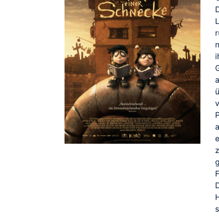
a
e
z
F
s