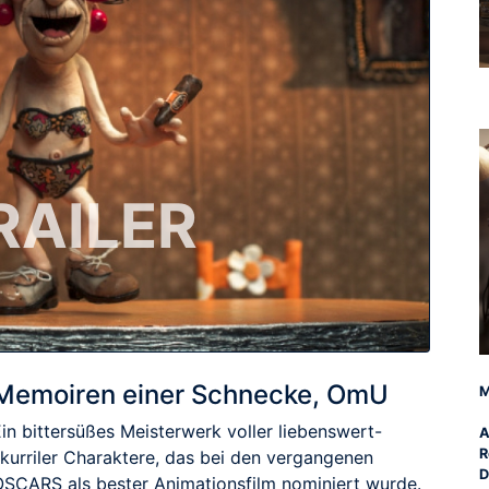
RAILER
Memoiren einer Schnecke, OmU
M
in bittersüßes Meisterwerk voller liebenswert-
A
R
skurriler Charaktere, das bei den vergangenen
D
OSCARS als bester Animationsfilm nominiert wurde.