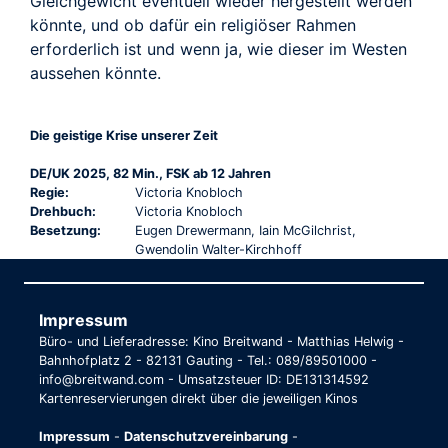
Gleichgewicht eventuell wieder hergestellt werden
könnte, und ob dafür ein religiöser Rahmen
erforderlich ist und wenn ja, wie dieser im Westen
aussehen könnte.
Die geistige Krise unserer Zeit
DE/UK 2025, 82 Min., FSK ab 12 Jahren
Regie:
Victoria Knobloch
Drehbuch:
Victoria Knobloch
Besetzung:
Eugen Drewermann, Iain McGilchrist,
Gwendolin Walter-Kirchhoff
Impressum
Büro- und Lieferadresse: Kino Breitwand - Matthias Helwig -
Bahnhofplatz 2 - 82131 Gauting - Tel.: 089/89501000 -
info@breitwand.com - Umsatzsteuer ID: DE131314592
Kartenreservierungen direkt über die jeweiligen Kinos
Impressum
-
Datenschutzvereinbarung
-