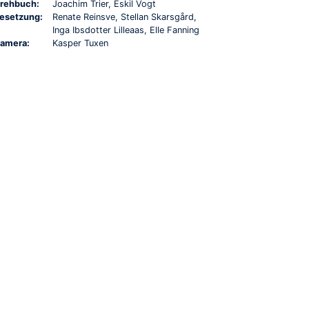
rehbuch:
Joachim Trier, Eskil Vogt
esetzung:
Renate Reinsve, Stellan Skarsgård,
Inga Ibsdotter Lilleaas, Elle Fanning
amera:
Kasper Tuxen