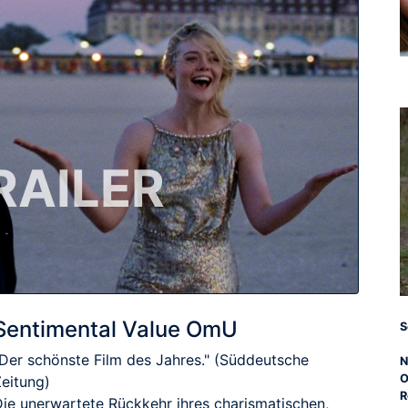
RAILER
Sentimental Value OmU
S
"Der schönste Film des Jahres." (Süddeutsche
N
Zeitung)
R
Die unerwartete Rückkehr ihres charismatischen,