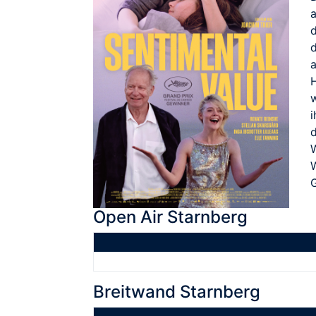
i
d
W
Open Air Starnberg
Breitwand Starnberg