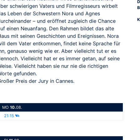
D
aber schwierigen Vaters und Filmregisseurs wirbelt
B
das Leben der Schwestern Nora und Agnes
K
durcheinander – und eröffnet zugleich die Chance
auf einen Neuanfang. Den Rahmen bildet das alte
Haus mit seinen Geschichten und Ereignissen. Nora
will dem Vater entkommen, findet keine Sprache für
hn, genauso wenig wie er. Aber vielleicht tut er es
ennoch. Vielleicht hat er es immer getan, auf seine
eise. Vielleicht haben sie nur nie die richtigen
Worte gefunden.
Großer Preis der Jury in Cannes.
MO
10.
08.
21:15