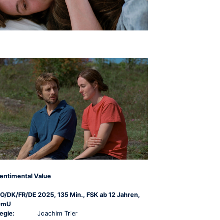
entimental Value
O/DK/FR/DE 2025, 135 Min., FSK ab 12 Jahren,
OmU
egie:
Joachim Trier