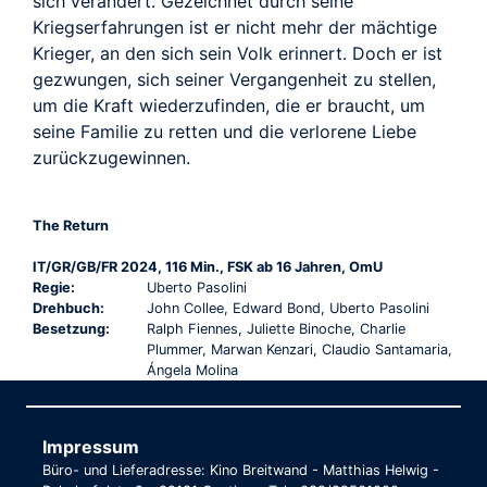
sich verändert. Gezeichnet durch seine
Kriegserfahrungen ist er nicht mehr der mächtige
Krieger, an den sich sein Volk erinnert. Doch er ist
gezwungen, sich seiner Vergangenheit zu stellen,
um die Kraft wiederzufinden, die er braucht, um
seine Familie zu retten und die verlorene Liebe
zurückzugewinnen.
The Return
IT/GR/GB/FR 2024, 116 Min., FSK ab 16 Jahren, OmU
Regie:
Uberto Pasolini
Drehbuch:
John Collee, Edward Bond, Uberto Pasolini
Besetzung:
Ralph Fiennes, Juliette Binoche, Charlie
Plummer, Marwan Kenzari, Claudio Santamaria,
Ángela Molina
Impressum
Büro- und Lieferadresse: Kino Breitwand - Matthias Helwig -