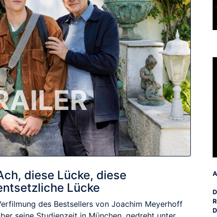
RAILER
Ach, diese Lücke, diese
A
entsetzliche Lücke
D
R
Verfilmung des Bestsellers von Joachim Meyerhoff
D
über seine Studienzeit in München, gedreht unter