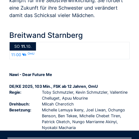
kämpft für ihre Selbstverwirklichung. Sie fordert
eine Zukunft für ihre Schwester und verändert
damit das Schicksal vieler Mädchen.
Breitwand Starnberg
SO
11.
10.
OmU
11:00
Nawi - Dear Future Me
DE/KE 2025, 103 Min., FSK ab 12 Jahren, OmU
Regie:
Toby Schmutzler, Kevin Schmutzler, Vallentine
Chelluget, Apuu Mourine
Drehbuch:
Milcah Cherotich
Besetzung:
Michelle Lemuya Ikeny, Joel Liwan, Ochungo
Benson, Ben Tekee, Michelle Chebet Tiren,
Patrick Oketch, Nungo Marrianne Akinyi,
Nyokabi Macharia