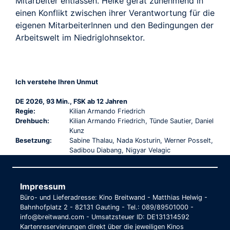
Mitarbeiter entlassen. Heike gerät zunehmend in
einen Konflikt zwischen ihrer Verantwortung für die
eigenen MitarbeiterInnen und den Bedingungen der
Arbeitswelt im Niedriglohnsektor.
Ich verstehe Ihren Unmut
DE 2026, 93 Min., FSK ab 12 Jahren
Regie:
Kilian Armando Friedrich
Drehbuch:
Kilian Armando Friedrich, Tünde Sautier, Daniel
Kunz
Besetzung:
Sabine Thalau, Nada Kosturin, Werner Posselt,
Sadibou Diabang, Nigyar Velagic
Impressum
Büro- und Lieferadresse: Kino Breitwand - Matthias Helwig -
Bahnhofplatz 2 - 82131 Gauting - Tel.: 089/89501000 -
info@breitwand.com - Umsatzsteuer ID: DE131314592
Kartenreservierungen direkt über die jeweiligen Kinos