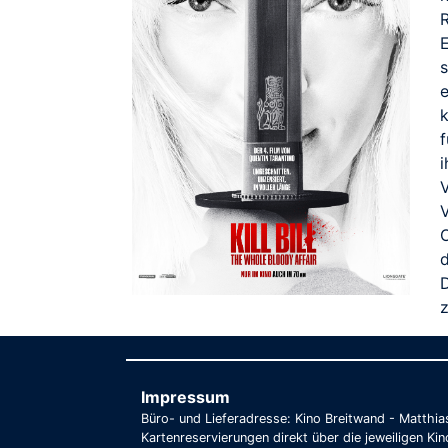
s
f
i
O
d
D
z
Impressum
Büro- und Lieferadresse: Kino Breitwand - Matthi
Kartenreservierungen direkt über die jeweiligen Kin