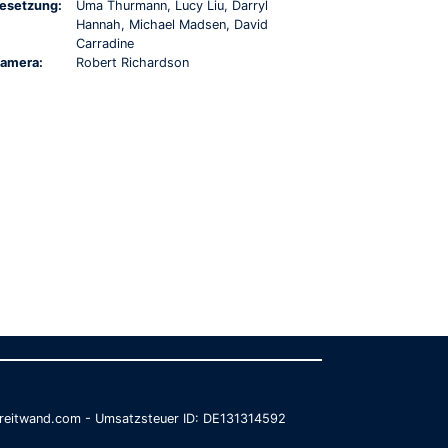
esetzung:
Uma Thurmann, Lucy Liu, Darryl
Hannah, Michael Madsen, David
Carradine
amera:
Robert Richardson
@breitwand.com - Umsatzsteuer ID: DE131314592