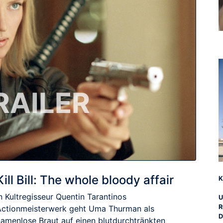
RAILER
Kill Bill: The whole bloody affair
Ki
n Kultregisseur Quentin Tarantinos
U
R
Actionmeisterwerk geht Uma Thurman als
D
namenlose Braut auf einen blutdurchtränkten