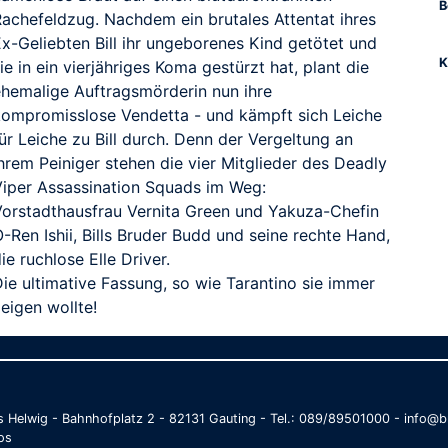
B
Rachefeldzug. Nachdem ein brutales Attentat ihres
Ex-Geliebten Bill ihr ungeborenes Kind getötet und
K
ie in ein vierjähriges Koma gestürzt hat, plant die
ehemalige Auftragsmörderin nun ihre
kompromisslose Vendetta - und kämpft sich Leiche
ür Leiche zu Bill durch. Denn der Vergeltung an
hrem Peiniger stehen die vier Mitglieder des Deadly
Viper Assassination Squads im Weg:
Vorstadthausfrau Vernita Green und Yakuza-Chefin
-Ren Ishii, Bills Bruder Budd und seine rechte Hand,
ie ruchlose Elle Driver.
ie ultimative Fassung, so wie Tarantino sie immer
eigen wollte!
as Helwig - Bahnhofplatz 2 - 82131 Gauting - Tel.: 089/89501000 - info
os