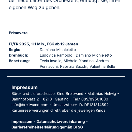
der neue Leiter des Orchesters, ermutigt sie, ihren
eigenen Weg zu gehen.
Primavera
IT/FR 2025, 111 Min., FSK ab 12 Jahren
Regie:
Damiano Michieletto
Drehbuch:
Ludovica Rampoldi, Damiano Michieletto
Besetzung:
Tecla Insolia, Michele Riondino, Andrea
Pennacchi, Fabrizia Sacchi, Valentina Bellè
Impressum
Büro- und Lieferadresse: Kino Breitwand - Matthias Helwig -
Bahnhofplatz 2 - 82131 Gauting - Tel.: 089/89501000 -
info@breitwand.com - Umsatzsteuer ID: DE131314592
Kartenreservierungen direkt über die jeweiligen Kinos
Impressum
-
Datenschutzvereinbarung
-
Barrierefreiheitserklärung gemäß BFSG