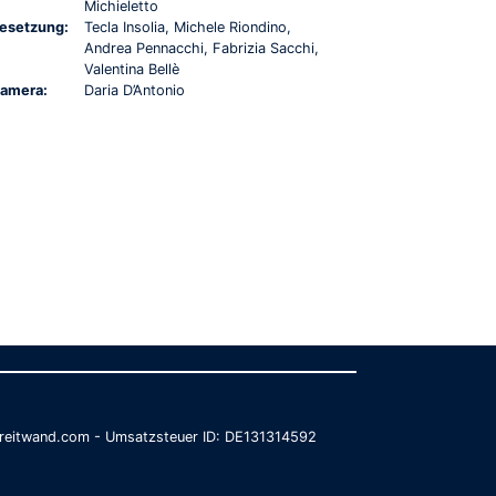
Michieletto
esetzung:
Tecla Insolia, Michele Riondino,
Andrea Pennacchi, Fabrizia Sacchi,
Valentina Bellè
amera:
Daria D’Antonio
@breitwand.com - Umsatzsteuer ID: DE131314592