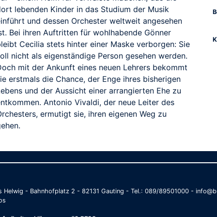
dort lebenden Kinder in das Studium der Musik
B
einführt und dessen Orchester weltweit angesehen
st. Bei ihren Auftritten für wohlhabende Gönner
K
leibt Cecilia stets hinter einer Maske verborgen: Sie
soll nicht als eigenständige Person gesehen werden.
Doch mit der Ankunft eines neuen Lehrers bekommt
ie erstmals die Chance, der Enge ihres bisherigen
Lebens und der Aussicht einer arrangierten Ehe zu
entkommen. Antonio Vivaldi, der neue Leiter des
rchesters, ermutigt sie, ihren eigenen Weg zu
gehen.
as Helwig - Bahnhofplatz 2 - 82131 Gauting - Tel.: 089/89501000 - info
os