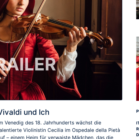
RAILER
Vivaldi und Ich
P
Im Venedig des 18. Jahrhunderts wächst die
I
R
alentierte Violinistin Cecilia im Ospedale della Pietà
D
auf – einem Heim für verwaiste Mädchen, das die