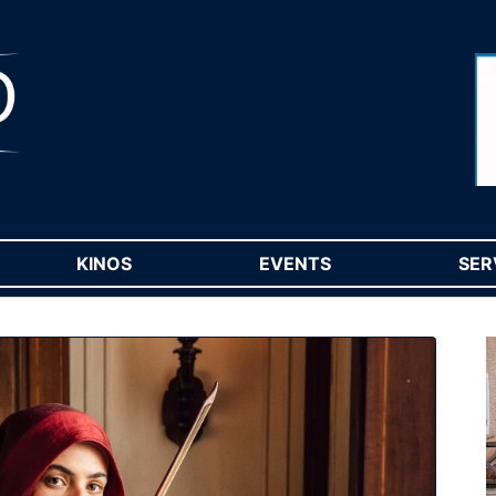
RENT)
KINOS
(CURRENT)
EVENTS
(CURRENT)
SER