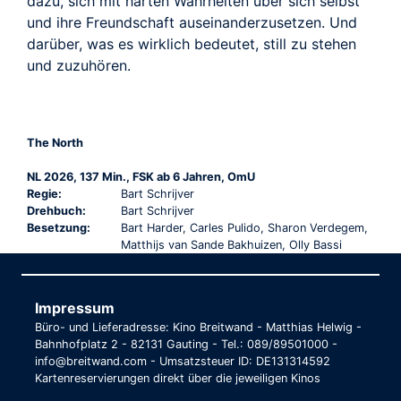
dazu, sich mit harten Wahrheiten über sich selbst
und ihre Freundschaft auseinanderzusetzen. Und
darüber, was es wirklich bedeutet, still zu stehen
und zuzuhören.
The North
NL 2026, 137 Min., FSK ab 6 Jahren, OmU
Regie:
Bart Schrijver
Drehbuch:
Bart Schrijver
Besetzung:
Bart Harder, Carles Pulido, Sharon Verdegem,
Matthijs van Sande Bakhuizen, Olly Bassi
Impressum
Büro- und Lieferadresse: Kino Breitwand - Matthias Helwig -
Bahnhofplatz 2 - 82131 Gauting - Tel.: 089/89501000 -
info@breitwand.com - Umsatzsteuer ID: DE131314592
Kartenreservierungen direkt über die jeweiligen Kinos