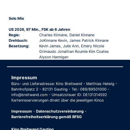
Solo Mio
US 2026, 97 Min., FSK ab 6 Jahren
Regie:
Charles Kinnane, Daniel Kinnane
Drehbuch:
JoKinnane Kevin, James Patrick Kinnane
Besetzung:
Kevin James, Julie Ann, Emery Nicole
Grimaudo Jonathan Roumie Kim Coates
Alyson Hannigan
Impressum
Büro- und Lieferadresse: Kino Breitwand - Matthias Helwig -
Bahnhofplatz 2 - 82131 Gauting - Tel.: 089/89501000 -
info@breitwand.com - Umsatzsteuer ID: DE131314592
Kartenreservierungen direkt über die jeweiligen Kinos
Impressum
-
Datenschutzvereinbarung
-
Barrierefreiheitserklärung gemäß BFSG
Kino Breitwand Gauting