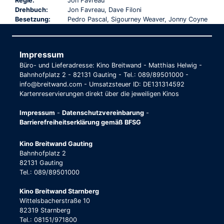
Regie:
Jon Favreau
Drehbuch:
Jon Favreau, Dave Filoni
Besetzung:
Pedro Pascal, Sigourney Weaver, Jonny Coyne
Impressum
Büro- und Lieferadresse: Kino Breitwand - Matthias Helwig -
Bahnhofplatz 2 - 82131 Gauting - Tel.: 089/89501000 -
info@breitwand.com - Umsatzsteuer ID: DE131314592
Kartenreservierungen direkt über die jeweiligen Kinos
Impressum
-
Datenschutzvereinbarung
-
Barrierefreiheitserklärung gemäß BFSG
Kino Breitwand Gauting
Bahnhofplatz 2
82131 Gauting
Tel.: 089/89501000
Kino Breitwand Starnberg
Wittelsbacherstraße 10
82319 Starnberg
Tel.: 08151/971800