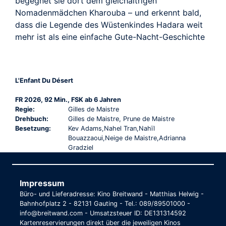
begegnet sie dort dem gleichaltrigen
Nomadenmädchen Kharouba – und erkennt bald,
dass die Legende des Wüstenkindes Hadara weit
mehr ist als eine einfache Gute-Nacht-Geschichte
L'Enfant Du Désert
FR 2026, 92 Min., FSK ab 6 Jahren
Regie:
Gilles de Maistre
Drehbuch:
Gilles de Maistre, Prune de Maistre
Besetzung:
Kev Adams,Nahel Tran,Nahïl
Bouazzaoui,Neige de Maistre,Adrianna
Gradziel
Impressum
Büro- und Lieferadresse: Kino Breitwand - Matthias Helwig -
Bahnhofplatz 2 - 82131 Gauting - Tel.: 089/89501000 -
info@breitwand.com - Umsatzsteuer ID: DE131314592
Kartenreservierungen direkt über die jeweiligen Kinos