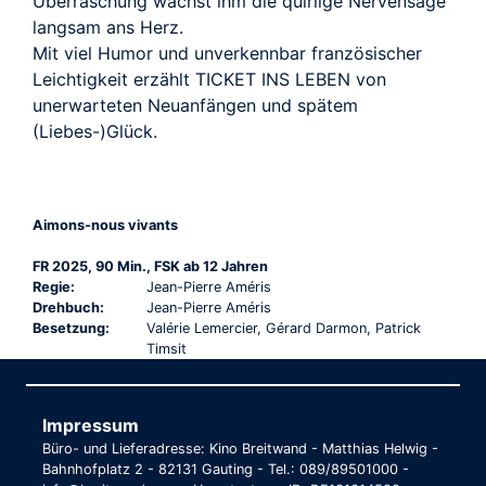
Überraschung wächst ihm die quirlige Nervensäge
langsam ans Herz.
Mit viel Humor und unverkennbar französischer
Leichtigkeit erzählt TICKET INS LEBEN von
unerwarteten Neuanfängen und spätem
(Liebes-)Glück.
Aimons-nous vivants
FR 2025, 90 Min., FSK ab 12 Jahren
Regie:
Jean-Pierre Améris
Drehbuch:
Jean-Pierre Améris
Besetzung:
Valérie Lemercier, Gérard Darmon, Patrick
Timsit
Impressum
Büro- und Lieferadresse: Kino Breitwand - Matthias Helwig -
Bahnhofplatz 2 - 82131 Gauting - Tel.: 089/89501000 -