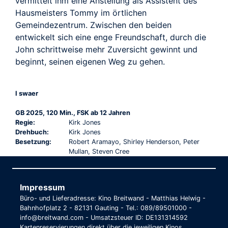
vermittelt ihm eine Anstellung als Assistent des
Hausmeisters Tommy im örtlichen
Gemeindezentrum. Zwischen den beiden
entwickelt sich eine enge Freundschaft, durch die
John schrittweise mehr Zuversicht gewinnt und
beginnt, seinen eigenen Weg zu gehen.
I swaer
GB 2025, 120 Min., FSK ab 12 Jahren
Regie:
Kirk Jones
Drehbuch:
Kirk Jones
Besetzung:
Robert Aramayo, Shirley Henderson, Peter
Mullan, Steven Cree
Impressum
Büro- und Lieferadresse: Kino Breitwand - Matthias Helwig -
Bahnhofplatz 2 - 82131 Gauting - Tel.: 089/89501000 -
info@breitwand.com - Umsatzsteuer ID: DE131314592
Kartenreservierungen direkt über die jeweiligen Kinos