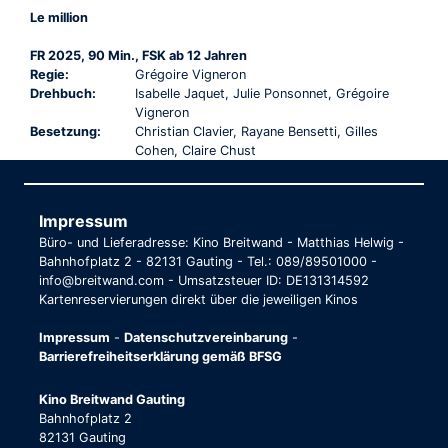
Le million
FR 2025, 90 Min., FSK ab 12 Jahren
Regie:
Grégoire Vigneron
Drehbuch:
Isabelle Jaquet, Julie Ponsonnet, Grégoire
Vigneron
Besetzung:
Christian Clavier, Rayane Bensetti, Gilles
Cohen, Claire Chust
Impressum
Büro- und Lieferadresse: Kino Breitwand - Matthias Helwig -
Bahnhofplatz 2 - 82131 Gauting - Tel.: 089/89501000 -
info@breitwand.com - Umsatzsteuer ID: DE131314592
Kartenreservierungen direkt über die jeweiligen Kinos
Impressum
-
Datenschutzvereinbarung
-
Barrierefreiheitserklärung gemäß BFSG
Kino Breitwand Gauting
Bahnhofplatz 2
82131 Gauting