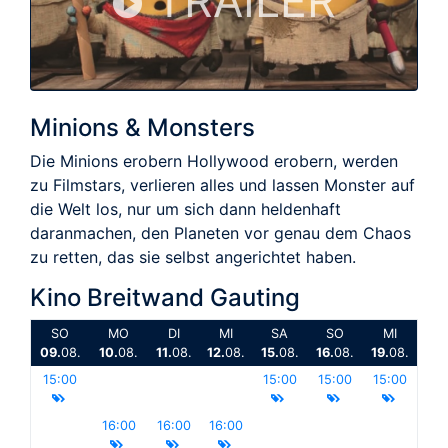
TRAILER
Minions & Monsters
Die Minions erobern Hollywood erobern, werden
zu Filmstars, verlieren alles und lassen Monster auf
die Welt los, nur um sich dann heldenhaft
daranmachen, den Planeten vor genau dem Chaos
zu retten, das sie selbst angerichtet haben.
Kino Breitwand Gauting
SO
MO
DI
MI
SA
SO
MI
09.
08.
10.
08.
11.
08.
12.
08.
15.
08.
16.
08.
19.
08.
15:00
15:00
15:00
15:00
16:00
16:00
16:00