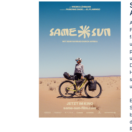
f
u
p
E
d