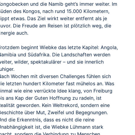
Kongobecken und die Namib geht’s immer weiter. Im
Süden des Kongos, nach rund 15.000 Kilometern,
ippt etwas. Das Ziel wirkt weiter entfernt als je
uvor. Die Freude am Reisen ist plötzlich weg, die
Energie auch.
Trotzdem beginnt Wiebke das letzte Kapitel: Angola,
Namibia und Südafrika. Die Landschaften werden
eiter, wilder, spektakulärer – und sie innerlich
uhiger.
Nach Wochen mit diversen Challenges fühlen sich
die letzten hundert Kilometer fast mühelos an. Was
inmal wie eine verrückte Idee klang, von Freiburg
is ans Kap der Guten Hoffnung zu radeln, ist
Realität geworden. Kein Weltrekord, sondern eine
Geschichte über Mut, Zweifel und Begegnungen.
nd die Erkenntnis, dass es nicht die reine
Unabhängigkeit ist, die Wiebke Lühmann stark
macht, sondern die Verbindung zu Menschen