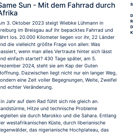
Same Sun - Mit dem Fahrrad durch
S
Afrika
D
R
Am 3. Oktober 2023 steigt Wiebke Lühmann in
D
Freiburg im Breisgau auf ihr bepacktes Fahrrad und
K
ährt los. 20.000 Kilometer liegen vor ihr, 22 Länder
nd die vielleicht größte Frage von allen: Was
assiert, wenn man alles Vertraute hinter sich lässt
und einfach startet? 430 Tage später, am 5.
Dezember 2024, steht sie am Kap der Guten
Hoffnung. Dazwischen liegt nicht nur ein langer Weg,
sondern eine Zeit voller Begegnungen, Weite, Zweifel
und echter Veränderung.
in Jahr auf dem Rad fühlt sich nie gleich an.
Sandstürme, Hitze und technische Probleme
begleiten sie durch Marokko und die Sahara. Entlang
er westafrikanischen Küste, durch liberianische
Regenwälder, das nigerianische Hochplateau, das