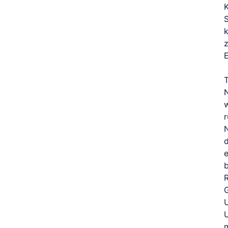
k
z
w
r
e
b
U