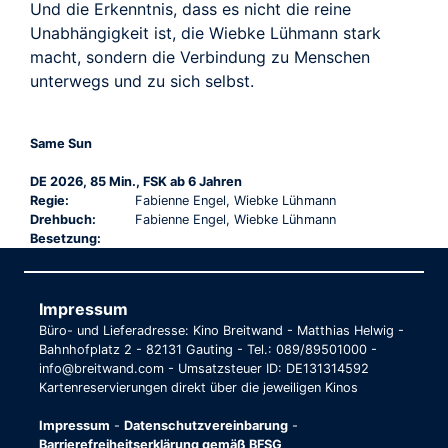
Und die Erkenntnis, dass es nicht die reine
Unabhängigkeit ist, die Wiebke Lühmann stark
macht, sondern die Verbindung zu Menschen
unterwegs und zu sich selbst.
Same Sun
DE 2026, 85 Min., FSK ab 6 Jahren
Regie:
Fabienne Engel, Wiebke Lühmann
Drehbuch:
Fabienne Engel, Wiebke Lühmann
Besetzung:
Impressum
Büro- und Lieferadresse: Kino Breitwand - Matthias Helwig -
Bahnhofplatz 2 - 82131 Gauting - Tel.: 089/89501000 -
info@breitwand.com - Umsatzsteuer ID: DE131314592
Kartenreservierungen direkt über die jeweiligen Kinos
Impressum
-
Datenschutzvereinbarung
-
Barrierefreiheitserklärung gemäß BFSG