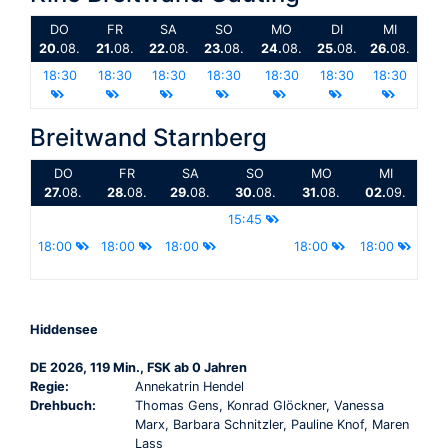
DO
FR
SA
SO
MO
DI
MI
20.
08.
21.
08.
22.
08.
23.
08.
24.
08.
25.
08.
26.
08.
18:30
18:30
18:30
18:30
18:30
18:30
18:30
Breitwand Starnberg
DO
FR
SA
SO
MO
MI
27.
08.
28.
08.
29.
08.
30.
08.
31.
08.
02.
09.
15:45
18:00
18:00
18:00
18:00
18:00
Hiddensee
DE 2026, 119 Min., FSK ab 0 Jahren
Regie:
Annekatrin Hendel
Drehbuch:
Thomas Gens, Konrad Glöckner, Vanessa
Marx, Barbara Schnitzler, Pauline Knof, Maren
Lass