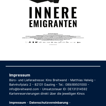
Impressum
Büro- und Lieferadresse: Kino Breitwand - Matthias Helwig -
Bahnhofplatz 2 - 82131 Gauting - Tel.: 089/89501000 -
info@breitwand.com - Umsatzsteuer ID: DE131314592
Kartenreservierungen direkt über die jeweiligen Kinos
Impressum
-
Datenschutzvereinbarung
-