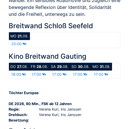
Wandel. Ein sensibles Roadmovie und zugleich eine
bewegende Reflexion über Identität, Solidarität
und die Freiheit, unterwegs zu sein.
Breitwand Schloß Seefeld
MO
21.
09.
20:00
Kino Breitwand Gauting
DO
27.
08.
FR
28.
08.
SA
29.
08.
SO
30.
08.
MO
31.
08.
18:00
17:00
17:00
17:00
17:00
Töchter Europas
DE 2026, 80 Min., FSK ab 12 Jahren
Regie:
Verena Kuri, Iris Janssen
Drehbuch:
Verena Kuri, Iris Janssen
Besetzung: