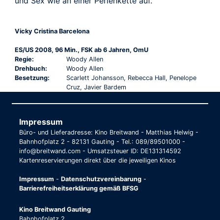
und Sex wie an einer Perlenkette auf.
Vicky Cristina Barcelona
ES/US 2008, 96 Min., FSK ab 6 Jahren, OmU
Regie:
Woody Allen
Drehbuch:
Woody Allen
Besetzung:
Scarlett Johansson, Rebecca Hall, Penelope
Cruz, Javier Bardem
Impressum
Büro- und Lieferadresse: Kino Breitwand - Matthias Helwig -
Bahnhofplatz 2 - 82131 Gauting - Tel.: 089/89501000 -
info@breitwand.com - Umsatzsteuer ID: DE131314592
Kartenreservierungen direkt über die jeweiligen Kinos
Impressum
-
Datenschutzvereinbarung
-
Barrierefreiheitserklärung gemäß BFSG
Kino Breitwand Gauting
Bahnhofplatz 2