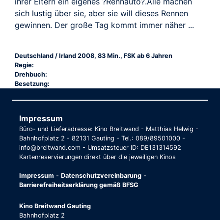
ihrer Eltern ein eigenes ?Rennauto?.Alle machen
sich lustig über sie, aber sie will dieses Rennen
gewinnen. Der große Tag kommt immer näher ...
Deutschland / Irland 2008, 83 Min., FSK ab 6 Jahren
Regie:
Drehbuch:
Besetzung:
Impressum
Büro- und Lieferadresse: Kino Breitwand - Matthias Helwig -
Bahnhofplatz 2 - 82131 Gauting - Tel.: 089/89501000 -
info@breitwand.com - Umsatzsteuer ID: DE131314592
Kartenreservierungen direkt über die jeweiligen Kinos
Impressum
-
Datenschutzvereinbarung
-
Barrierefreiheitserklärung gemäß BFSG
Kino Breitwand Gauting
Bahnhofplatz 2