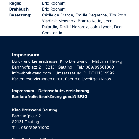
Regie:
Eric Rochant
Drehbuch:
Eric Rochant
Besetzung:
Cécile de France, Emillie Dequenne, Tim Roth,
Vladimir Menshov, Branka Katic, Jean
Dujardin, Dmitri Nazarov, John Lynch, Dean
Constantin
Impressum
Büro- und Lieferadresse: Kino Breitwand - Matthias Helwig -
Bahnhofplatz 2 - 82131 Gauting - Tel.: 089/89501000 -
info@breitwand.com - Umsatzsteuer ID: DE131314592
Kartenreservierungen direkt über die jeweiligen Kinos
Impressum
-
Datenschutzvereinbarung
-
Barrierefreiheitserklärung gemäß BFSG
Kino Breitwand Gauting
Bahnhofplatz 2
82131 Gauting
Tel.: 089/89501000