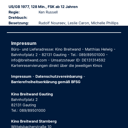
US/GB 1977, 128 Min., FSK ab 12 Jahren
Regie:
Ken Russell
Drehbuch:
Besetzung:
Rudolf Noureev, Leslie Caron, Michelle Phillips
Impressum
Büro- und Lieferadresse: Kino Breitwand - Matthias Helwig -
Bahnhofplatz 2 - 82131 Gauting - Tel.: 089/89501000 -
info@breitwand.com - Umsatzsteuer ID: DE131314592
Kartenreservierungen direkt über die jeweiligen Kinos
Impressum
-
Datenschutzvereinbarung
-
Barrierefreiheitserklärung gemäß BFSG
Kino Breitwand Gauting
Bahnhofplatz 2
82131 Gauting
Tel.: 089/89501000
Kino Breitwand Starnberg
Wittelsbacherstraße 10