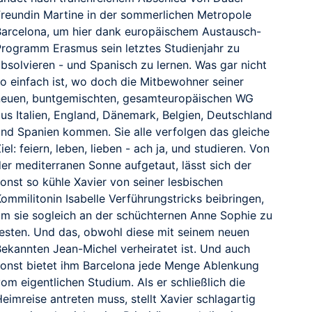
Freundin Martine in der sommerlichen Metropole
Barcelona, um hier dank europäischem Austausch-
Programm Erasmus sein letztes Studienjahr zu
bsolvieren - und Spanisch zu lernen. Was gar nicht
so einfach ist, wo doch die Mitbewohner seiner
neuen, buntgemischten, gesamteuropäischen WG
aus Italien, England, Dänemark, Belgien, Deutschland
und Spanien kommen. Sie alle verfolgen das gleiche
iel: feiern, leben, lieben - ach ja, und studieren. Von
der mediterranen Sonne aufgetaut, lässt sich der
onst so kühle Xavier von seiner lesbischen
ommilitonin Isabelle Verführungstricks beibringen,
um sie sogleich an der schüchternen Anne Sophie zu
testen. Und das, obwohl diese mit seinem neuen
Bekannten Jean-Michel verheiratet ist. Und auch
sonst bietet ihm Barcelona jede Menge Ablenkung
om eigentlichen Studium. Als er schließlich die
eimreise antreten muss, stellt Xavier schlagartig