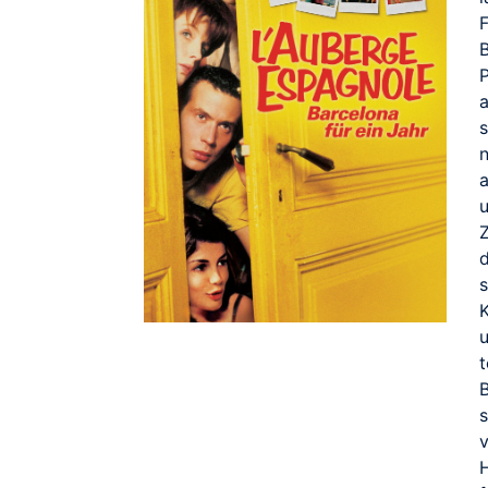
a
Z
s
K
v
H