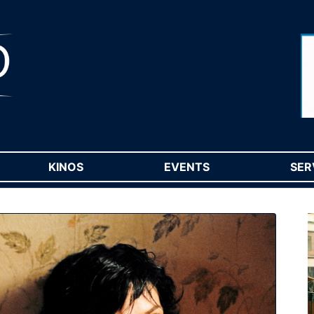
RENT)
KINOS
(CURRENT)
EVENTS
(CURRENT)
SER