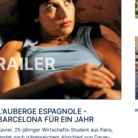
RAILER
L'AUBERGE ESPAGNOLE -
F
BARCELONA FÜR EIN JAHR
avier, 25-jähriger Wirtschafts-Student aus Paris,
landet nach tränenreichem Abschied von Dauer-