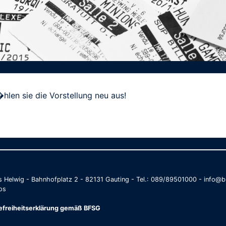
hlen sie die Vorstellung neu aus!
as Helwig - Bahnhofplatz 2 - 82131 Gauting - Tel.: 089/89501000 - info
os
refreiheitserklärung gemäß BFSG