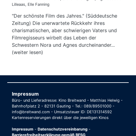
Lilleaas, Elle Fanning
"Der schönste Film des Jahres." (Süddeutsche
Zeitung) Die unerwartete Rückkehr ihres
charismatischen, aber schwierigen Vaters und
Filmregisseurs wirbelt das Leben der
Schwestern Nora und Agnes durcheinander...
(weiter lesen)
Impressum
Büro- und Lieferadresse: Kino Breitwand - Matthias Helwig -
Bahnhofplatz 2 - 82131 Gauting - Tel.: 089/89501000 -
info@breitwand.com - Umsatzsteuer ID: DE131314592
Kartenreservierungen direkt über die jeweiligen Kinos
Impressum
-
Datenschutzvereinbarung
-
Barrierefreiheitserklärung gemäß BFSG