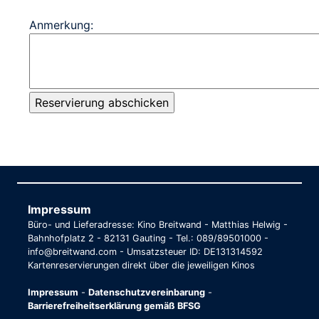
Anmerkung:
Impressum
Büro- und Lieferadresse: Kino Breitwand - Matthias Helwig -
Bahnhofplatz 2 - 82131 Gauting - Tel.: 089/89501000 -
info@breitwand.com - Umsatzsteuer ID: DE131314592
Kartenreservierungen direkt über die jeweiligen Kinos
Impressum
-
Datenschutzvereinbarung
-
Barrierefreiheitserklärung gemäß BFSG