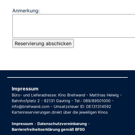
Anmerkung:
Impressum
Büro- und Lieferadresse: Kino Breitwand - Matthias Helwig -
Bahnhofplatz 2 - 82131 Gauting - Tel.: 089/89501000 -
info@breitwand.com - Umsatzsteuer ID: DE131314592
Kartenreservierungen direkt über die jeweiligen Kinos
Impressum
-
Datenschutzvereinbarung
-
Barrierefreiheitserklärung gemäß BFSG