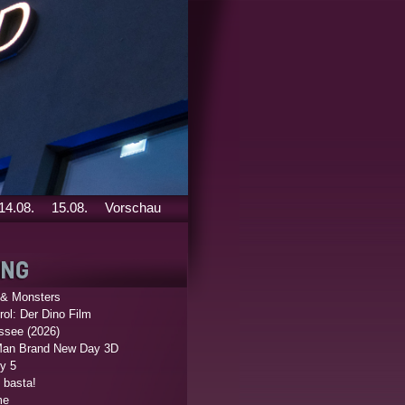
14.08.
15.08.
Vorschau
 & Monsters
ol: Der Dino Film
ssee (2026)
Man Brand New Day 3D
y 5
 basta!
me