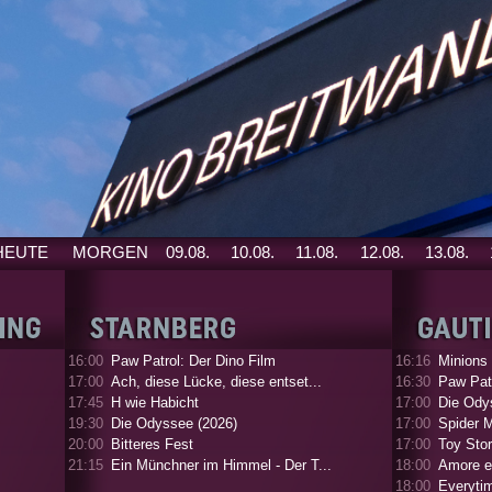
HEUTE
MORGEN
09.08.
10.08.
11.08.
12.08.
13.08.
16:00
Paw Patrol: Der Dino Film
16:16
Minions
17:00
Ach, diese Lücke, diese entset...
16:30
Paw Patr
17:45
H wie Habicht
17:00
Die Ody
19:30
Die Odyssee (2026)
17:00
Spider 
20:00
Bitteres Fest
17:00
Toy Stor
21:15
Ein Münchner im Himmel - Der T...
18:00
Amore e
18:00
Everyti