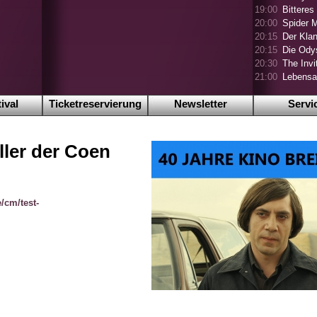
19:00
Bitteres
20:00
Spider 
20:15
Der Klan
20:15
Die Ody
20:30
The Invi
21:00
Lebensa
ival
Ticketreservierung
Newsletter
Servi
ller der Coen
/cm/test-