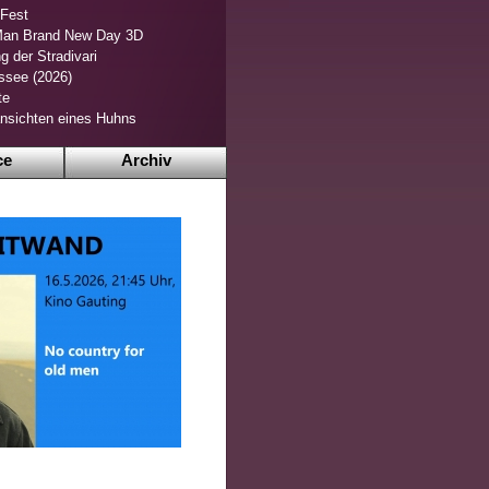
 Fest
Man Brand New Day 3D
g der Stradivari
ssee (2026)
te
nsichten eines Huhns
ce
Archiv