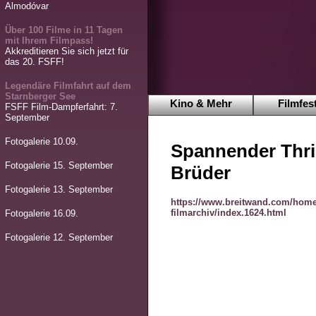
Almodóvar
Über 100 Filme in 11 Tagen
mit Ihrem Filmpass!
Akkreditieren Sie sich jetzt für
das 20. FSFF!
Legendäre Filmfahrt auf dem
Starnberger See
Kino & Mehr
Filmfest
FSFF Film-Dampferfahrt: 7.
September
Fotogalerie 10.09.
Spannender Thri
Fotogalerie 15. September
Brüder
Fotogalerie 13. September
https://www.breitwand.com/home
filmarchiv/index.1624.html
Fotogalerie 16.09.
Fotogalerie 12. September