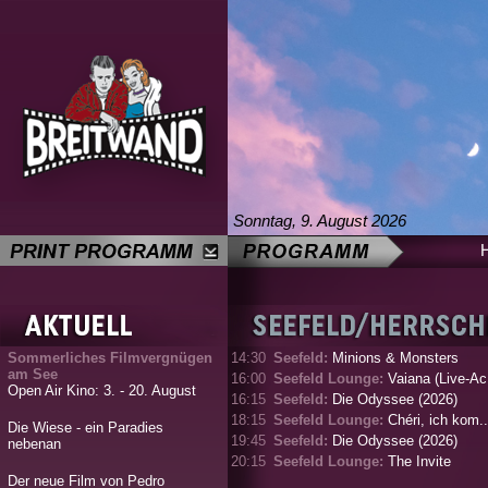
Sonntag, 9. August 2026
Sommerliches Filmvergnügen
14:30
Seefeld:
Minions & Monsters
am See
16:00
Seefeld Lounge:
Vaiana (Live-Ac.
Open Air Kino: 3. - 20. August
16:15
Seefeld:
Die Odyssee (2026)
18:15
Seefeld Lounge:
Chéri, ich kom..
Die Wiese - ein Paradies
19:45
Seefeld:
Die Odyssee (2026)
nebenan
20:15
Seefeld Lounge:
The Invite
Der neue Film von Pedro