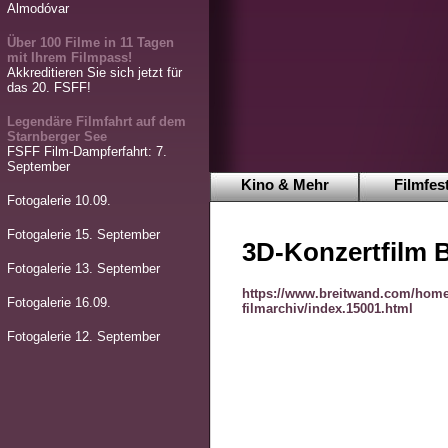
Almodóvar
Über 100 Filme in 11 Tagen
mit Ihrem Filmpass!
Akkreditieren Sie sich jetzt für
das 20. FSFF!
Legendäre Filmfahrt auf dem
Starnberger See
FSFF Film-Dampferfahrt: 7.
September
Kino & Mehr
Filmfest
Fotogalerie 10.09.
Fotogalerie 15. September
3D-Konzertfilm Bi
Fotogalerie 13. September
https://www.breitwand.com/home
Fotogalerie 16.09.
filmarchiv/index.15001.html
Fotogalerie 12. September