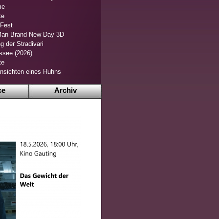
me
te
 Fest
Man Brand New Day 3D
g der Stradivari
ssee (2026)
te
nsichten eines Huhns
ce
Archiv