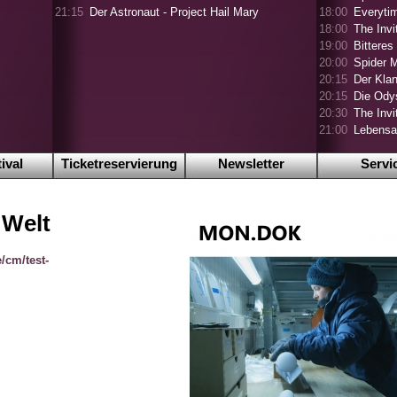
21:15
Der Astronaut - Project Hail Mary
18:00
Everyti
18:00
The Invi
19:00
Bitteres
20:00
Spider 
20:15
Der Klan
20:15
Die Ody
20:30
The Invi
21:00
Lebensa
ival
Ticketreservierung
Newsletter
Servi
 Welt
/cm/test-