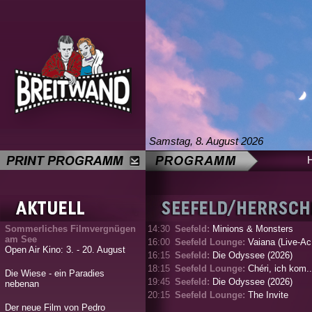
Samstag, 8. August 2026
Sommerliches Filmvergnügen
14:30
Seefeld:
Minions & Monsters
am See
16:00
Seefeld Lounge:
Vaiana (Live-Ac.
Open Air Kino: 3. - 20. August
16:15
Seefeld:
Die Odyssee (2026)
18:15
Seefeld Lounge:
Chéri, ich kom..
Die Wiese - ein Paradies
19:45
Seefeld:
Die Odyssee (2026)
nebenan
20:15
Seefeld Lounge:
The Invite
Der neue Film von Pedro