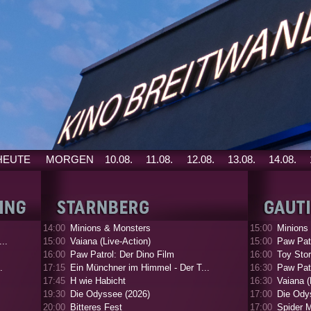
HEUTE
MORGEN
10.08.
11.08.
12.08.
13.08.
14.08.
14:00
Minions & Monsters
15:00
Minions
..
15:00
Vaiana (Live-Action)
15:00
Paw Patr
16:00
Paw Patrol: Der Dino Film
16:00
Toy Stor
.
17:15
Ein Münchner im Himmel - Der T...
16:30
Paw Patr
17:45
H wie Habicht
16:30
Vaiana (
19:30
Die Odyssee (2026)
17:00
Die Ody
20:00
Bitteres Fest
17:00
Spider 