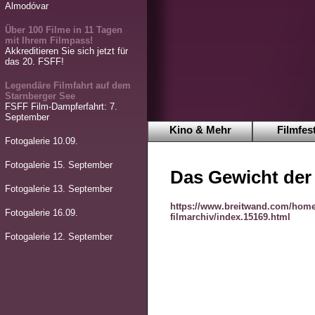
Almodóvar
Über 100 Filme in 11 Tagen
mit Ihrem Filmpass!
Akkreditieren Sie sich jetzt für
das 20. FSFF!
Legendäre Filmfahrt auf dem
Starnberger See
FSFF Film-Dampferfahrt: 7.
September
Kino & Mehr
Filmfest
Fotogalerie 10.09.
Fotogalerie 15. September
Das Gewicht der
Fotogalerie 13. September
https://www.breitwand.com/home
Fotogalerie 16.09.
filmarchiv/index.15169.html
Fotogalerie 12. September