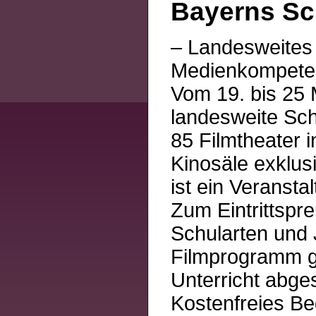
Bayerns Sc
– Landesweites 
Medienkompetenz
Vom 19. bis 25 
landesweite Sch
85 Filmtheater i
Kinosäle exklus
ist ein Veranst
Zum Eintrittspr
Schularten und 
Filmprogramm ge
Unterricht abges
Kostenfreies Beg