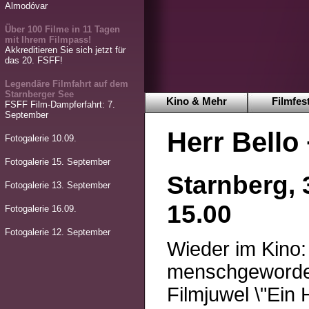
Almodóvar
Über 100 Filme in 11 Tagen
mit Ihrem Filmpass!
Akkreditieren Sie sich jetzt für
das 20. FSFF!
Legendäre Filmfahrt auf dem
Starnberger See
Kino & Mehr
Filmfest
FSFF Film-Dampferfahrt: 7.
September
Herr Bello
Fotogalerie 10.09.
Fotogalerie 15. September
Starnberg, 
Fotogalerie 13. September
15.00
Fotogalerie 16.09.
Fotogalerie 12. September
Wieder im Kino:
menschgewordene
Filmjuwel \"Ein