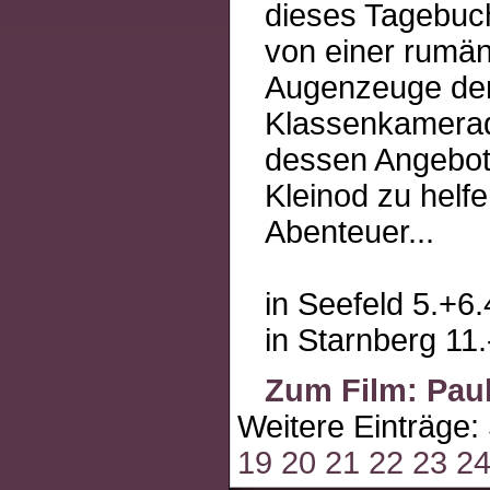
dieses Tagebuch
von einer rumän
Augenzeuge der 
Klassenkamerad 
dessen Angebot 
Kleinod zu helf
Abenteuer...
in Seefeld 5.+6.
in Starnberg 11.
Zum Film: Pau
Weitere Einträge:
19
20
21
22
23
2