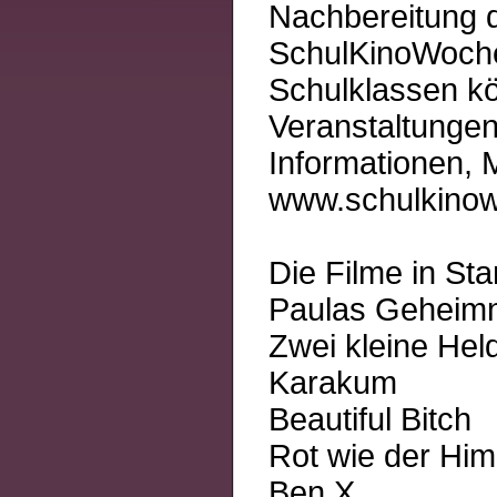
Nachbereitung d
SchulKinoWoche 
Schulklassen kö
Veranstaltunge
Informationen, 
www.schulkino
Die Filme in Sta
Paulas Geheimn
Zwei kleine Hel
Karakum
Beautiful Bitch
Rot wie der Hi
Ben X