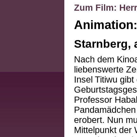
Zum Film: Herr
Animation:
Starnberg, 
Nach dem Kinoab
liebenswerte Zei
Insel Titiwu gi
Geburtstagsgesc
Professor Habak
Pandamädchen B
erobert. Nun mu
Mittelpunkt der