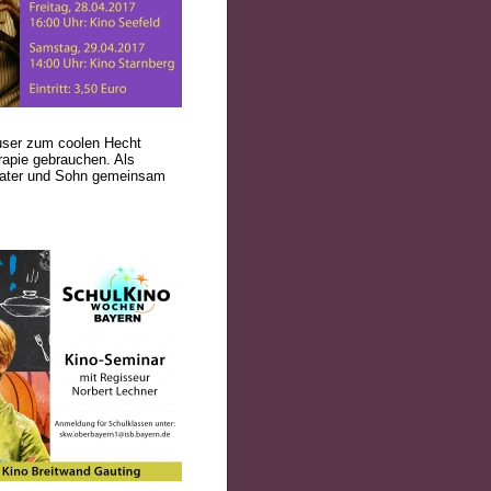
user zum coolen Hecht
erapie gebrauchen. Als
 Vater und Sohn gemeinsam