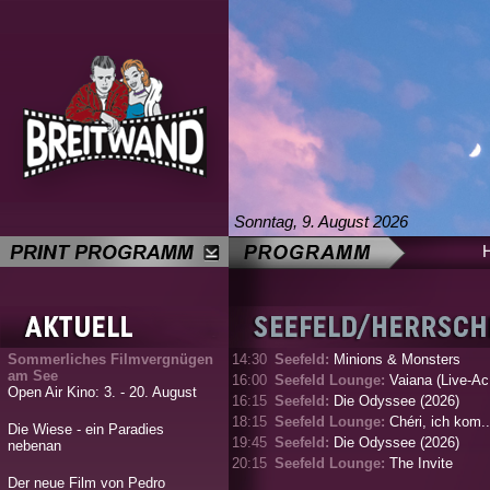
Sonntag, 9. August 2026
Sommerliches Filmvergnügen
14:30
Seefeld:
Minions & Monsters
am See
16:00
Seefeld Lounge:
Vaiana (Live-Ac.
Open Air Kino: 3. - 20. August
16:15
Seefeld:
Die Odyssee (2026)
18:15
Seefeld Lounge:
Chéri, ich kom..
Die Wiese - ein Paradies
19:45
Seefeld:
Die Odyssee (2026)
nebenan
20:15
Seefeld Lounge:
The Invite
Der neue Film von Pedro