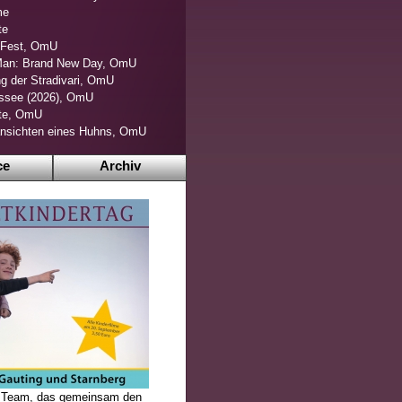
me
te
s Fest, OmU
Man: Brand New Day, OmU
g der Stradivari, OmU
ssee (2026), OmU
ite, OmU
nsichten eines Huhns, OmU
ce
Archiv
tes Team, das gemeinsam den