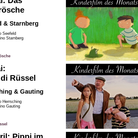
i: Das
rösche
d & Starnberg
o Seefeld
ino Starnberg
ösche
i:
di Rüssel
ching & Gauting
o Herrsching
ino Gauting
ssel
il: Pippi im