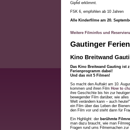
Gipfel erklimmt.
FSK 6, empfohlen ab 10 Jahren
Alle Kinderfilme am 20. Septemb
Weitere Filminfos und Reservier
Gautinger Feri
Kino Breitwand Gaut
Das Kino Breitwand Gauting ist 
Ferienprogramm dabei!
Und das mit 5 Filmen!
So macht den Auftakt am 10. Augu
kommen und ihren Film
How to ch
ihre Geschichte bis hin zur heuti
bewegender Film darüber, wie alles 
Welt verändern kann – auch heute!
ein Film über das Leben der Bienen 
den Film vor und steht dann für Fr
Ein Highlight: der
berühmte Filmre
man dazu braucht, wie man Filmregis
Fragen rund ums Filmemachen zur V