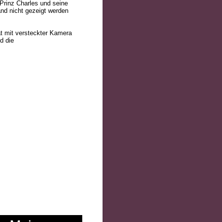
Prinz Charles und seine
nd nicht gezeigt werden
at mit versteckter Kamera
d die