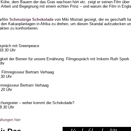
Kühe, dem Bauern der das Gras wachsen hört etc. zeigt er seinen Film über 
e Arbeit und Begegnung mit einem echten Prinz – und warum der Film in Engla
rfilm
Schmutzige Schokolade
von Miki Mistrati gezeigt, der es geschafft h
uf den Kakaoplantagen in Afrika zu drehen, um diesen Skandal aufzudecken un
kten zu konfrontieren.
spräch mit Greenpeace
18.30 Uhr
gkeit der Bienen für unsere Ernährung. Filmgespräch mit Imkerin Ruth Spork
Uhr
 Filmregisseur Bertram Verhaag
.30 Uhr
lmregisseur Bertram Verhaag
 20 Uhr
schungseier – woher kommt die Schokolade?
8.30 Uhr
altungen hier