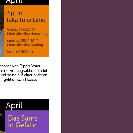
enpost von Pippis Vater
eine Rettungsaktion, findet
 und seine auf einer anderen
iff geht’s nach Hause.