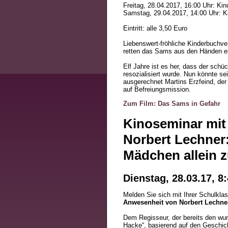
Freitag, 28.04.2017, 16:00 Uhr: Kin
Samstag, 29.04.2017, 14:00 Uhr: K
Eintritt: alle 3,50 Euro
Liebenswert-fröhliche Kinderbuchv
retten das Sams aus den Händen e
Elf Jahre ist es her, dass der sc
resozialisiert wurde. Nun könnte sei
ausgerechnet Martins Erzfeind, de
auf Befreiungsmission.
Zum Film: Das Sams in Gefahr
Kinoseminar mit
Norbert Lechner:
Mädchen allein 
Dienstag, 28.03.17, 8
Melden Sie sich mit Ihrer Schulkla
Anwesenheit von Norbert Lechne
Dem Regisseur, der bereits den w
Hacke“, basierend auf den Geschi