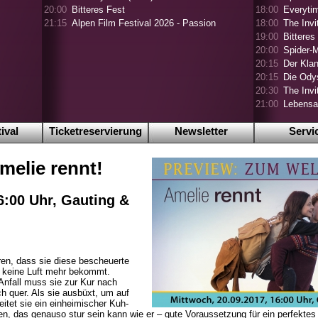
20:00
Bitteres Fest
18:00
Everyti
21:15
Alpen Film Festival 2026 - Passion
18:00
The Invi
19:00
Bittere
20:00
Spider-
20:15
Der Klan
20:15
Die Ody
20:30
The Inv
21:00
Lebensa
ival
Ticketreservierung
Newsletter
Servi
melie rennt!
6:00 Uhr, Gauting &
ren, dass sie diese bescheuerte
ch keine Luft mehr bekommt.
nfall muss sie zur Kur nach
ich quer. Als sie ausbüxt, um auf
itet sie ein einheimischer Kuh-
hen, das genauso stur sein kann wie er – gute Voraussetzung für ein perfek