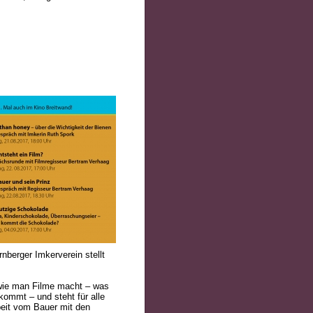
nberger Imkerverein stellt
wie man Filme macht – was
kommt – und steht für alle
beit vom Bauer mit den