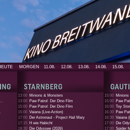
HEUTE
MORGEN
11.08.
12.08.
13.08.
14.08.
15.08.
13:00
Minions & Monsters
15:00
Minions
..
13:00
Paw Patrol: Der Dino Film
15:00
Paw Patr
15:00
Paw Patrol: Der Dino Film
16:00
Toy Stor
.
15:00
Vaiana (Live-Action)
16:30
Paw Patr
17:00
Der Astronaut - Project Hail Mary
16:30
Vaiana (
17:15
H wie Habicht
17:00
Die Ody
19:30
Die Odyssee (2026)
17:00
Spider 