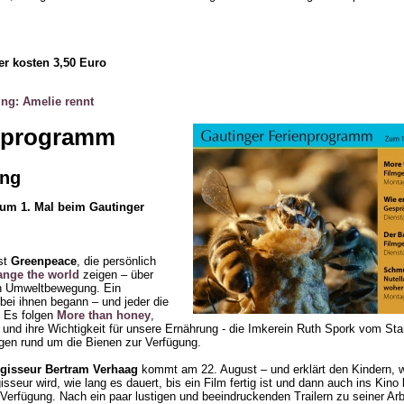
er kosten 3,50 Euro
ung: Amelie rennt
enprogramm
ing
zum 1. Mal beim Gautinger
st
Greenpeace
, die persönlich
ange the world
zeigen – über
gen Umweltbewegung. Ein
bei ihnen begann – und jeder die
“ Es folgen
More than honey
,
und ihre Wichtigkeit für unsere Ernährung - die Imkerein Ruth Spork vom Star
agen rund um die Bienen zur Verfügung.
gisseur Bertram Verhaag
kommt am 22. August – und erklärt den Kindern, 
seur wird, wie lang es dauert, bis ein Film fertig ist und dann auch ins Kino 
erfügung. Nach ein paar lustigen und beeindruckenden Trailern zu seiner Ar