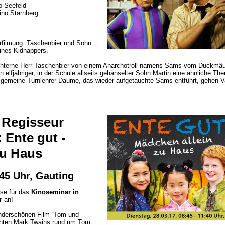
o Seefeld
ino Starnberg
erfilmung: Taschenbier und Sohn
ines Kidnappers.
hüchterne Herr Taschenbier von einem Anarchotroll namens Sams vom Duckmä
n elfjähriger, in der Schule allseits gehänselter Sohn Martin eine ähnliche Th
r gemeine Turnlehrer Daume, das wieder aufgetauchte Sams entführt, gehen
 Regisseur
 Ente gut -
zu Haus
:45 Uhr, Gauting
sse für das
Kinoseminar in
r
an!
underschönen Film “Tom und
chten Mark Twains rund um Tom