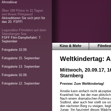
Almodóvar
Über 100 Filme in 11 Tagen
mit Ihrem Filmpass!
Akkreditieren Sie sich jetzt für
das 20. FSFF!
Legendäre Filmfahrt auf dem
Starnberger See
FSFF Film-Dampferfahrt: 7.
September
Kino & Mehr
Filmfest
Fotogalerie 10.09.
Weltkindertag: A
Fotogalerie 15. September
Fotogalerie 13. September
Mittwoch, 20.09.17, 1
Starnberg
Fotogalerie 16.09.
Fotogalerie 12. September
Preview: Zum Weltkindertag!
Amelie kann einfach nicht akzeptie
Krankheit hat, bei der man plötzli
Nach einem dramatischen Asthma-A
Südtirol, aber auch hier stellt sie s
den nächsten Berg zu steigen, begle
Junge. Ihn fasziniert dieses Mädc