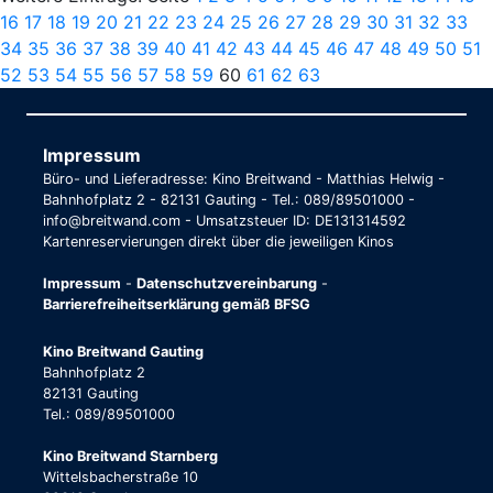
16
17
18
19
20
21
22
23
24
25
26
27
28
29
30
31
32
33
34
35
36
37
38
39
40
41
42
43
44
45
46
47
48
49
50
51
52
53
54
55
56
57
58
59
60
61
62
63
Impressum
Büro- und Lieferadresse: Kino Breitwand - Matthias Helwig -
Bahnhofplatz 2 - 82131 Gauting - Tel.: 089/89501000 -
info@breitwand.com - Umsatzsteuer ID: DE131314592
Kartenreservierungen direkt über die jeweiligen Kinos
Impressum
-
Datenschutzvereinbarung
-
Barrierefreiheitserklärung gemäß BFSG
Kino Breitwand Gauting
Bahnhofplatz 2
82131 Gauting
Tel.: 089/89501000
Kino Breitwand Starnberg
Wittelsbacherstraße 10