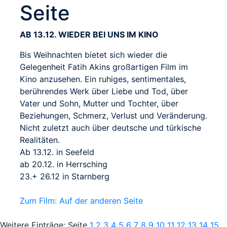
Seite
AB 13.12. WIEDER BEI UNS IM KINO
Bis Weihnachten bietet sich wieder die
Gelegenheit Fatih Akins großartigen Film im
Kino anzusehen. Ein ruhiges, sentimentales,
berührendes Werk über Liebe und Tod, über
Vater und Sohn, Mutter und Tochter, über
Beziehungen, Schmerz, Verlust und Veränderung.
Nicht zuletzt auch über deutsche und türkische
Realitäten.
Ab 13.12. in Seefeld
ab 20.12. in Herrsching
23.+ 26.12 in Starnberg
Zum Film: Auf der anderen Seite
Weitere Einträge: Seite
1
2
3
4
5
6
7
8
9
10
11
12
13
14
15