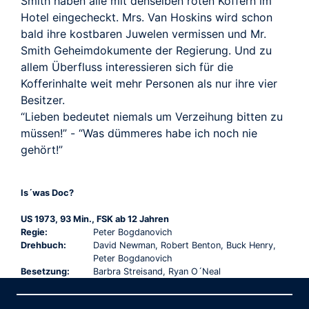
Smith haben alle mit denselben roten Koffern im
Hotel eingecheckt. Mrs. Van Hoskins wird schon
bald ihre kostbaren Juwelen vermissen und Mr.
Smith Geheimdokumente der Regierung. Und zu
allem Überfluss interessieren sich für die
Kofferinhalte weit mehr Personen als nur ihre vier
Besitzer.
“Lieben bedeutet niemals um Verzeihung bitten zu
müssen!” - “Was dümmeres habe ich noch nie
gehört!”
Is´was Doc?
US 1973, 93 Min., FSK ab 12 Jahren
Regie:
Peter Bogdanovich
Drehbuch:
David Newman, Robert Benton, Buck Henry,
Peter Bogdanovich
Besetzung:
Barbra Streisand, Ryan O´Neal