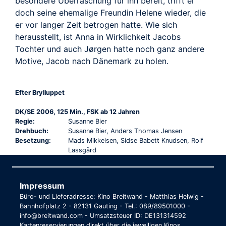
besondere Überraschung für ihn bereit, trifft er
doch seine ehemalige Freundin Helene wieder, die
er vor langer Zeit betrogen hatte. Wie sich
herausstellt, ist Anna in Wirklichkeit Jacobs
Tochter und auch Jørgen hatte noch ganz andere
Motive, Jacob nach Dänemark zu holen.
Efter Brylluppet
DK/SE 2006, 125 Min., FSK ab 12 Jahren
Regie:
Susanne Bier
Drehbuch:
Susanne Bier, Anders Thomas Jensen
Besetzung:
Mads Mikkelsen, Sidse Babett Knudsen, Rolf
Lassgård
Impressum
Büro- und Lieferadresse: Kino Breitwand - Matthias Helwig -
Bahnhofplatz 2 - 82131 Gauting - Tel.: 089/89501000 -
info@breitwand.com - Umsatzsteuer ID: DE131314592
Kartenreservierungen direkt über die jeweiligen Kinos