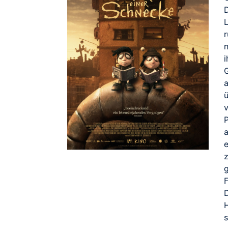
a
e
z
F
s