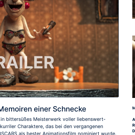
RAILER
Memoiren einer Schnecke
M
in bittersüßes Meisterwerk voller liebenswert-
A
R
skurriler Charaktere, das bei den vergangenen
D
OSCARS als bester Animationsfilm nominiert wurde.