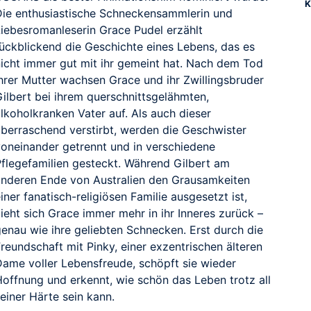
K
Die enthusiastische Schneckensammlerin und
Liebesromanleserin Grace Pudel erzählt
rückblickend die Geschichte eines Lebens, das es
nicht immer gut mit ihr gemeint hat. Nach dem Tod
ihrer Mutter wachsen Grace und ihr Zwillingsbruder
Gilbert bei ihrem querschnittsgelähmten,
lkoholkranken Vater auf. Als auch dieser
überraschend verstirbt, werden die Geschwister
voneinander getrennt und in verschiedene
Pflegefamilien gesteckt. Während Gilbert am
anderen Ende von Australien den Grausamkeiten
iner fanatisch-religiösen Familie ausgesetzt ist,
ieht sich Grace immer mehr in ihr Inneres zurück –
genau wie ihre geliebten Schnecken. Erst durch die
reundschaft mit Pinky, einer exzentrischen älteren
Dame voller Lebensfreude, schöpft sie wieder
Hoffnung und erkennt, wie schön das Leben trotz all
einer Härte sein kann.